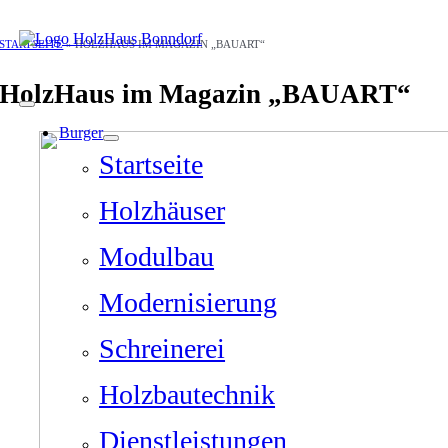
Zum
STARTSEITE
»
HOLZHAUS IM MAGAZIN „BAUART“
Inhalt
JOBS
springen
HolzHaus im Magazin „BAUART“
Burger
Startseite
Holzhäuser
Modulbau
Modernisierung
Schreinerei
Holzbautechnik
Dienstleistungen