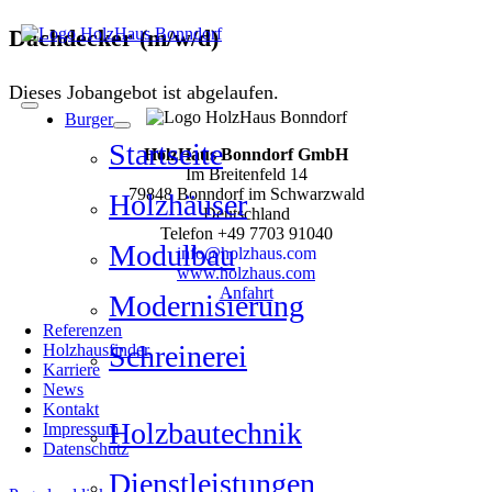
Zum
Dachdecker (m/w/d)
Inhalt
JOBS
springen
Dieses Jobangebot ist abgelaufen.
Burger
Startseite
HolzHaus Bonndorf GmbH
Im Breitenfeld 14
79848 Bonndorf im Schwarzwald
Holzhäuser
Deutschland
Telefon
+49 7703 91040
Modulbau
info@holzhaus.com
www.holzhaus.com
Anfahrt
Modernisierung
Referenzen
Schreinerei
Holzhausfinder
Karriere
News
Kontakt
Holzbautechnik
Impressum
Datenschutz
Dienstleistungen