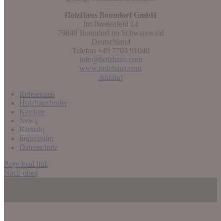
HolzHaus Bonndorf GmbH
Im Breitenfeld 14
79848 Bonndorf im Schwarzwald
Deutschland
Telefon
+49 7703 91040
info@holzhaus.com
www.holzhaus.com
Anfahrt
Referenzen
Holzhausfinder
Karriere
News
Kontakt
Impressum
Datenschutz
Page load link
Nach oben