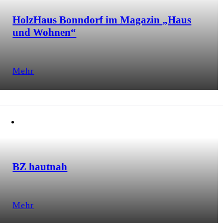
HolzHaus Bonndorf im Magazin „Haus
und Wohnen“
Mehr
BZ hautnah
Mehr