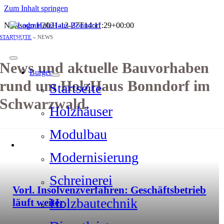
Zum Inhalt springen
News
admin
2021-12-27T14:11:29+00:00
STARTSEITE
»
NEWS
JOBS
News und aktuelle Bauvorhaben
Burger
rund um HolzHaus Bonndorf im
Startseite
Schwarzwald.
Holzhäuser
Modulbau
Modernisierung
Schreinerei
Vorl. Insolvenzverfahren: Geschäftsbetrieb
Holzbautechnik
läuft weiter