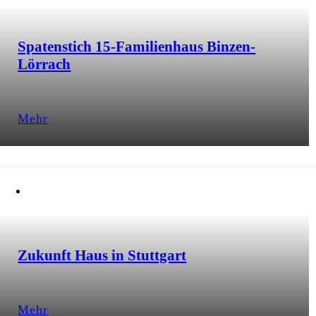
Spatenstich 15-Familienhaus Binzen-
Lörrach
Mehr
Zukunft Haus in Stuttgart
Mehr