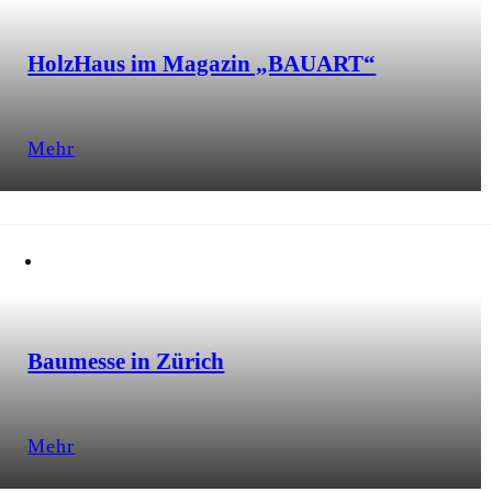
HolzHaus im Magazin „BAUART“
Mehr
Baumesse in Zürich
Mehr